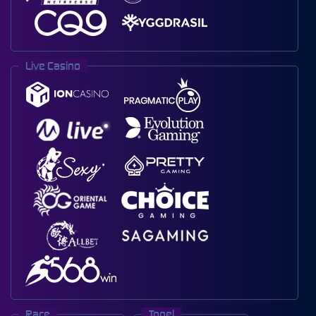
Live Casino
Race
Togel