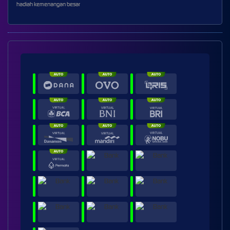
hadiah kemenangan besar