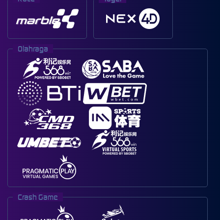
Olahraga
Crash Game