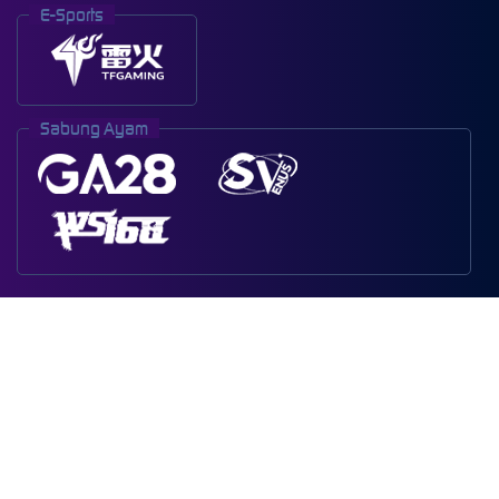
E-Sports
Sabung Ayam