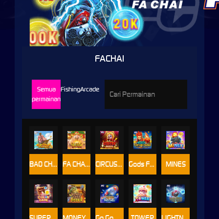
FACHAI
Semua
Fishing
Arcade
permainan
BAO CHUAN FISHING
FA CHAI DOZER
CIRCUS DOZER
Gods Fortune Fishing
MINES
SUPER COLOR GAME
MONEY TREE DOZER
Go Go Rise
TOWER
LIGHTNING BOMB