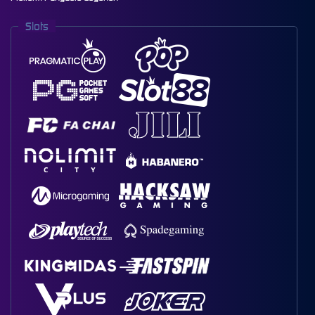
Slots