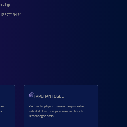
indahjp
1227719474
TARUHAN TOGEL
haan
Platform togel yang menarik dari perusahan
ame
terbaik di dunia yang menawarkan hadiah
kemenangan besar