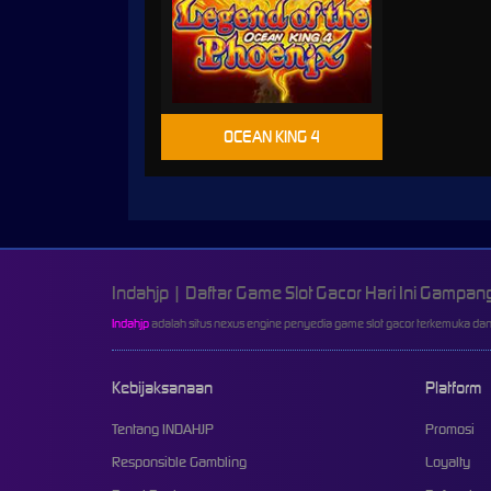
OCEAN KING 4
Indahjp | Daftar Game Slot Gacor Hari Ini Gampan
Indahjp
adalah situs nexus engine penyedia game slot gacor terkemuka dan
Kebijaksanaan
Platform
Tentang INDAHJP
Promosi
Responsible Gambling
Loyalty