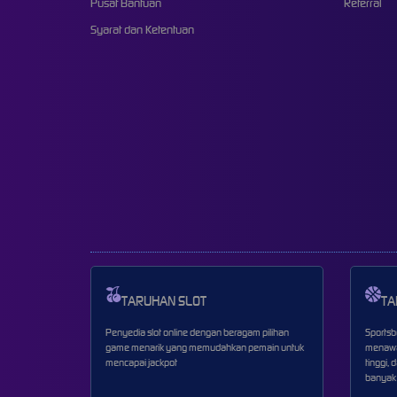
Pusat Bantuan
Referral
Syarat dan Ketentuan
TARUHAN SLOT
TA
Penyedia slot online dengan beragam pilihan
Sportsb
game menarik yang memudahkan pemain untuk
menawar
mencapai jackpot
tinggi,
banyak 