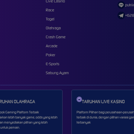
Live Casino
putri
Race
+628
Togel
Olahraga
Crash Game
Arcade
Poker
E-Sports
Sabung Ayam
RUHAN OLAHRAGA
TARUHAN LIVE KASINO
ook Gaming Platform Terbaik
Platform Pilihan bagi perusahaan-perusa
kan lebih banyak game, odds yang lebih
terbaik di dunia, dengan pilihan variasi g
 dan menyediakan pilihan yang lebih
terbanyak
untuk pemain.