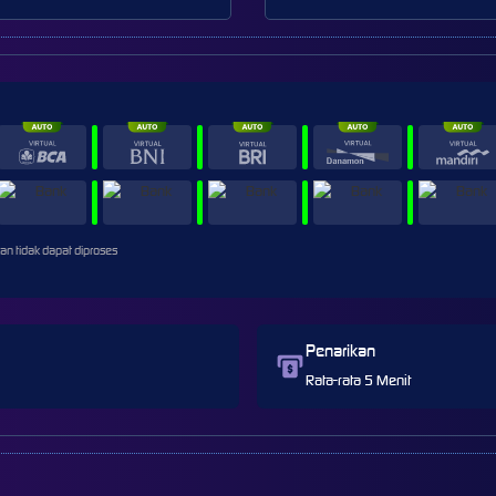
an tidak dapat diproses
Penarikan
Rata-rata 5 Menit